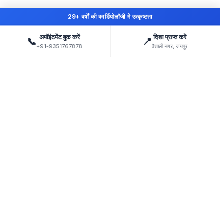
29+ वर्षों की कार्डियोलॉजी में उत्कृष्टता
अपॉइंटमेंट बुक करें
दिशा प्राप्त करें
📞
📍
+91-9351767878
वैशाली नगर, जयपुर
डॉ अतुल कासलीवाल
1996 से हृदय रोगियों का इलाज
जयपुर (राजस्थान) में EHCC अस्पताल में कार्डियोलॉजी के निदेशक।
जयपुर में एक अग्रणी कार्डियोलॉजिस्ट के रूप में 29+ वर्षों के अनुभव के
साथ, डॉ. अतुल कासलीवाल को राजस्थान के शीर्ष हृदय विशेषज्ञों में से
एक माना जाता है। वे एंजियोप्लास्टी, पेसमेकर इम्प्लांटेशन, हृदय जांच और
जटिल हृदय हस्तक्षेप में विशेषज्ञ हैं।
जयपुर में सर्वश्रेष्ठ कार्डियोलॉजिस्ट